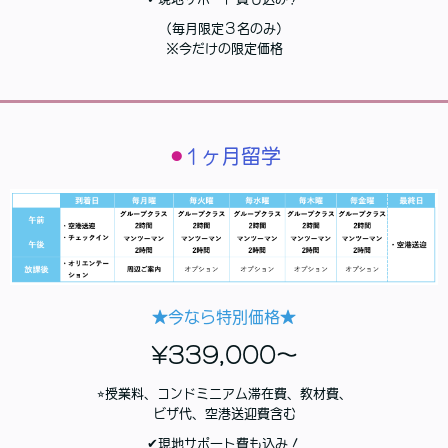
（毎月限定３名のみ）
※今だけの限定価格
⚫︎
1ヶ月留学
★今なら特別価格★
¥339,000〜
⭐︎授業料、コンドミニアム滞在費、教材費、
ビザ代、空港送迎費含む
✔︎現地サポート費も込み！